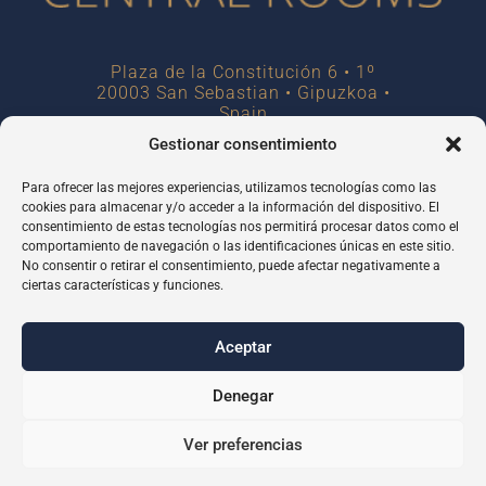
Plaza de la Constitución 6 • 1º
20003 San Sebastian • Gipuzkoa •
Spain
Gestionar consentimiento
hello@centralroomss.com
T.
+34 943 42 22 70
Para ofrecer las mejores experiencias, utilizamos tecnologías como las
cookies para almacenar y/o acceder a la información del dispositivo. El
consentimiento de estas tecnologías nos permitirá procesar datos como el
comportamiento de navegación o las identificaciones únicas en este sitio.
Copyright
No consentir o retirar el consentimiento, puede afectar negativamente a
Centralroomss 2023
ciertas características y funciones.
Copyright
Centralapartmentss
2023
Aceptar
Política de Privacidad
Denegar
Ver preferencias